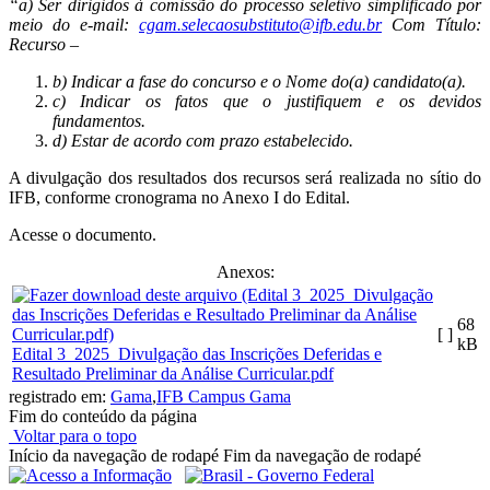
“a) Ser dirigidos à comissão do processo seletivo simplificado por
meio do e-mail:
cgam.selecaosubstituto@ifb.edu.br
Com Título:
Recurso –
b) Indicar a fase do concurso e o Nome do(a) candidato(a).
c) Indicar os fatos que o justifiquem e os devidos
fundamentos.
d) Estar de acordo com prazo estabelecido.
A divulgação dos resultados dos recursos será realizada no sítio do
IFB, conforme cronograma no Anexo I do Edital.
Acesse o documento.
Anexos:
68
[ ]
kB
Edital 3_2025_Divulgação das Inscrições Deferidas e
Resultado Preliminar da Análise Curricular.pdf
registrado em:
Gama
,
IFB Campus Gama
Fim do conteúdo da página
Voltar para o topo
Início da navegação de rodapé
Fim da navegação de rodapé