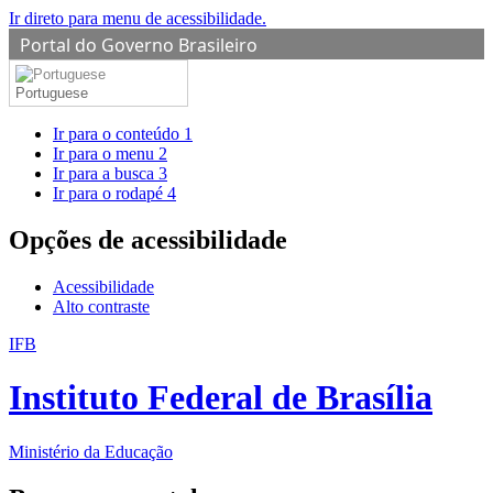
Ir direto para menu de acessibilidade.
Portal do Governo Brasileiro
Portuguese
Ir para o conteúdo
1
Ir para o menu
2
Ir para a busca
3
Ir para o rodapé
4
Opções de acessibilidade
Acessibilidade
Alto contraste
IFB
Instituto Federal de Brasília
Ministério da Educação