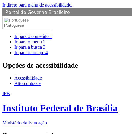
Ir direto para menu de acessibilidade.
Portal do Governo Brasileiro
Portuguese
Ir para o conteúdo
1
Ir para o menu
2
Ir para a busca
3
Ir para o rodapé
4
Opções de acessibilidade
Acessibilidade
Alto contraste
IFB
Instituto Federal de Brasília
Ministério da Educação