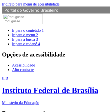
Ir direto para menu de acessibilidade.
Portal do Governo Brasileiro
Portuguese
Ir para o conteúdo
1
Ir para o menu
2
Ir para a busca
3
Ir para o rodapé
4
Opções de acessibilidade
Acessibilidade
Alto contraste
IFB
Instituto Federal de Brasília
Ministério da Educação