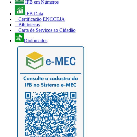
IFB em Números
IFB Data
Certificação ENCCEJA
Bibliotecas
Carta de Serviços ao Cidadão
Diplomados