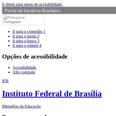
Ir direto para menu de acessibilidade.
Portal do Governo Brasileiro
Portuguese
Ir para o conteúdo
1
Ir para o menu
2
Ir para a busca
3
Ir para o rodapé
4
Opções de acessibilidade
Acessibilidade
Alto contraste
IFB
Instituto Federal de Brasília
Ministério da Educação