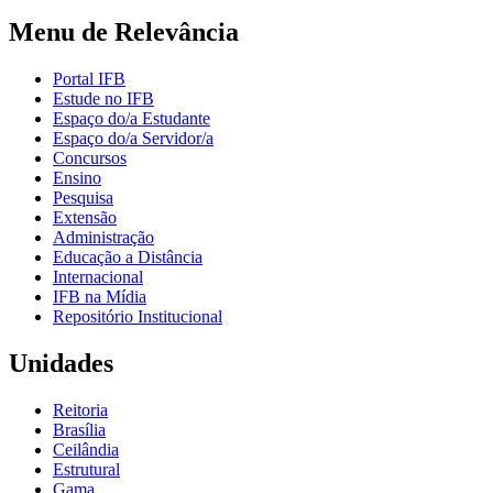
Menu de Relevância
Portal IFB
Estude no IFB
Espaço do/a Estudante
Espaço do/a Servidor/a
Concursos
Ensino
Pesquisa
Extensão
Administração
Educação a Distância
Internacional
IFB na Mídia
Repositório Institucional
Unidades
Reitoria
Brasília
Ceilândia
Estrutural
Gama