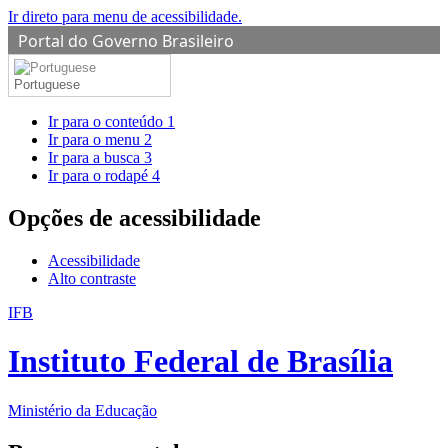
Ir direto para menu de acessibilidade.
Portal do Governo Brasileiro
Portuguese
Ir para o conteúdo
1
Ir para o menu
2
Ir para a busca
3
Ir para o rodapé
4
Opções de acessibilidade
Acessibilidade
Alto contraste
IFB
Instituto Federal de Brasília
Ministério da Educação