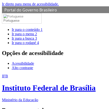
Ir direto para menu de acessibilidade.
Portal do Governo Brasileiro
Portuguese
Ir para o conteúdo
1
Ir para o menu
2
Ir para a busca
3
Ir para o rodapé
4
Opções de acessibilidade
Acessibilidade
Alto contraste
IFB
Instituto Federal de Brasília
Ministério da Educação