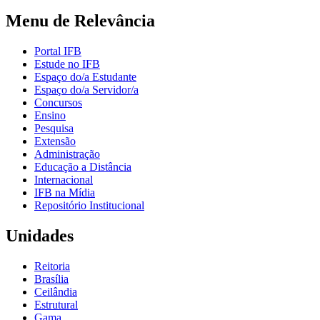
Menu de Relevância
Portal IFB
Estude no IFB
Espaço do/a Estudante
Espaço do/a Servidor/a
Concursos
Ensino
Pesquisa
Extensão
Administração
Educação a Distância
Internacional
IFB na Mídia
Repositório Institucional
Unidades
Reitoria
Brasília
Ceilândia
Estrutural
Gama