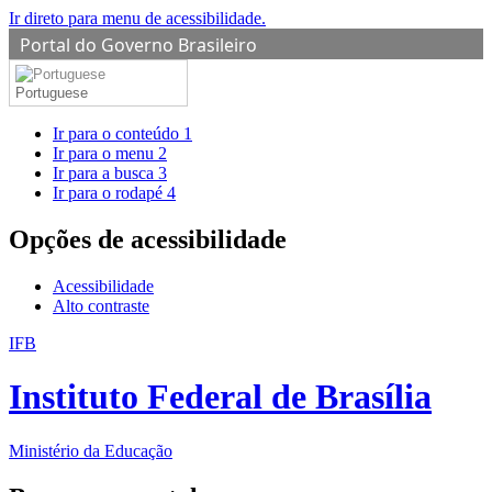
Ir direto para menu de acessibilidade.
Portal do Governo Brasileiro
Portuguese
Ir para o conteúdo
1
Ir para o menu
2
Ir para a busca
3
Ir para o rodapé
4
Opções de acessibilidade
Acessibilidade
Alto contraste
IFB
Instituto Federal de Brasília
Ministério da Educação