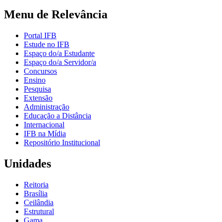
Menu de Relevância
Portal IFB
Estude no IFB
Espaço do/a Estudante
Espaço do/a Servidor/a
Concursos
Ensino
Pesquisa
Extensão
Administração
Educação a Distância
Internacional
IFB na Mídia
Repositório Institucional
Unidades
Reitoria
Brasília
Ceilândia
Estrutural
Gama