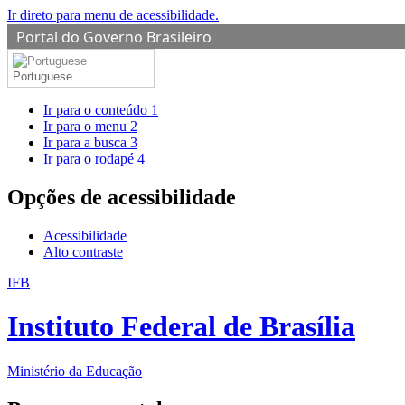
Ir direto para menu de acessibilidade.
Portal do Governo Brasileiro
Portuguese
Ir para o conteúdo
1
Ir para o menu
2
Ir para a busca
3
Ir para o rodapé
4
Opções de acessibilidade
Acessibilidade
Alto contraste
IFB
Instituto Federal de Brasília
Ministério da Educação