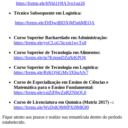
https://forms.gle/
hNhi119fA3vn1ug26
Técnico Subsequente em Logística:
https://forms.gle/
DfDwdBDXjM5nhMEQA
Curso Superior Bacharelado em Administração:
https://forms.gle/yoCLoG5tcxm1wcTx8
Curso Superior de Tecnologia em Alimentos:
https://forms.gle/ip7KrtqmDZq9zKPQ8
Curso Superior de Tecnologia em Logística:
https://forms.gle/RrKQSiGMv3XhuAfv7
Curso de Especialização em Ensino de Ciências e
Matemática para o Ensino Fundamental:
https://forms.gle/csiZiF8wZpRZNhQL6
Curso de Licenciatura em Química (Matriz 2017) –:
https://forms.gle/WzDsK9MjfPXi9MK89
Fique atento aos prazos e realize sua rematrícula dentro do período
estabelecido.