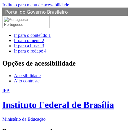
Ir direto para menu de acessibilidade.
Portal do Governo Brasileiro
Portuguese
Ir para o conteúdo
1
Ir para o menu
2
Ir para a busca
3
Ir para o rodapé
4
Opções de acessibilidade
Acessibilidade
Alto contraste
IFB
Instituto Federal de Brasília
Ministério da Educação