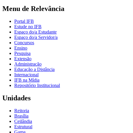
Menu de Relevância
Portal IFB
Estude no IFB
Espaço do/a Estudante
Espaço do/a Servidor/a
Concursos
Ensino
Pesquisa
Extensão
Administração
Educação a Distância
Internacional
IFB na Mídia
Repositório Institucional
Unidades
Reitoria
Brasília
Ceilândia
Estrutural
Gama