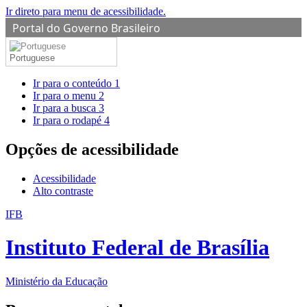
Ir direto para menu de acessibilidade.
Portal do Governo Brasileiro
Portuguese
Ir para o conteúdo
1
Ir para o menu
2
Ir para a busca
3
Ir para o rodapé
4
Opções de acessibilidade
Acessibilidade
Alto contraste
IFB
Instituto Federal de Brasília
Ministério da Educação