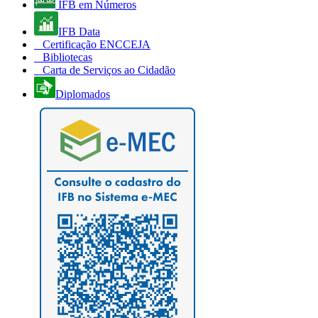
IFB em Números
IFB Data
Certificação ENCCEJA
Bibliotecas
Carta de Serviços ao Cidadão
Diplomados