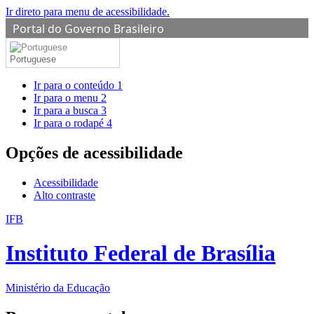
Ir direto para menu de acessibilidade.
Portal do Governo Brasileiro
Portuguese
Ir para o conteúdo
1
Ir para o menu
2
Ir para a busca
3
Ir para o rodapé
4
Opções de acessibilidade
Acessibilidade
Alto contraste
IFB
Instituto Federal de Brasília
Ministério da Educação