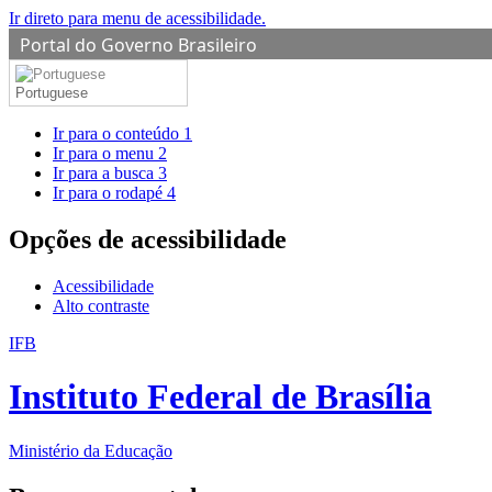
Ir direto para menu de acessibilidade.
Portal do Governo Brasileiro
Portuguese
Ir para o conteúdo
1
Ir para o menu
2
Ir para a busca
3
Ir para o rodapé
4
Opções de acessibilidade
Acessibilidade
Alto contraste
IFB
Instituto Federal de Brasília
Ministério da Educação