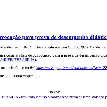
onvocação para prova de desempenho didátic
e Mai de 2026, 13h12
|
Última atualização em Quinta, 28 de Mai de 20
curricular
e a lista de
convocação para a prova de desempenho didá
GGA/RIFB/IFBRASILIA
).
r meio eletrônico no
link
https://meet.google.com/nod-oqkr-uqf?hs=1
nte, no período vespertino.
Anexos: