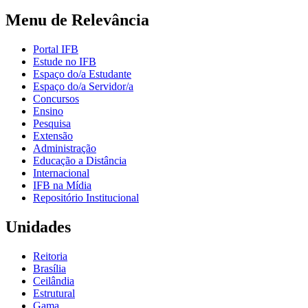
Menu de Relevância
Portal IFB
Estude no IFB
Espaço do/a Estudante
Espaço do/a Servidor/a
Concursos
Ensino
Pesquisa
Extensão
Administração
Educação a Distância
Internacional
IFB na Mídia
Repositório Institucional
Unidades
Reitoria
Brasília
Ceilândia
Estrutural
Gama