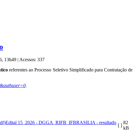
o
26, 13h49
|
Acessos: 337
tico
referentes ao Processo Seletivo Simplificado para Contratação de
22&authuser=0
.
Edital 15_2026 - DGGA_RIFB_IFBRASILIA - resultado
82
[ ]
kB