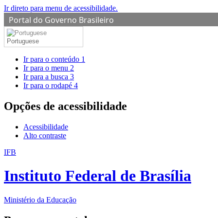
Ir direto para menu de acessibilidade.
Portal do Governo Brasileiro
Portuguese
Ir para o conteúdo
1
Ir para o menu
2
Ir para a busca
3
Ir para o rodapé
4
Opções de acessibilidade
Acessibilidade
Alto contraste
IFB
Instituto Federal de Brasília
Ministério da Educação