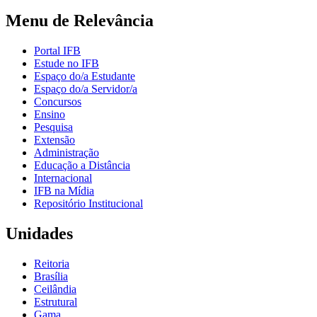
Menu de Relevância
Portal IFB
Estude no IFB
Espaço do/a Estudante
Espaço do/a Servidor/a
Concursos
Ensino
Pesquisa
Extensão
Administração
Educação a Distância
Internacional
IFB na Mídia
Repositório Institucional
Unidades
Reitoria
Brasília
Ceilândia
Estrutural
Gama