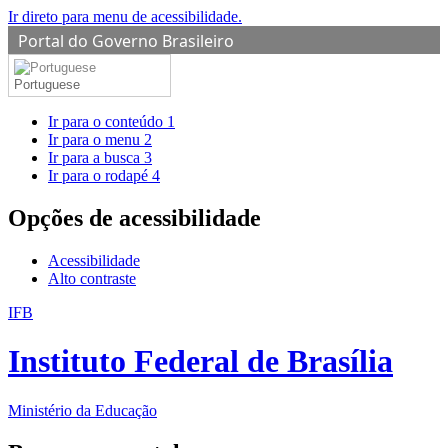
Ir direto para menu de acessibilidade.
Portal do Governo Brasileiro
Portuguese
Ir para o conteúdo
1
Ir para o menu
2
Ir para a busca
3
Ir para o rodapé
4
Opções de acessibilidade
Acessibilidade
Alto contraste
IFB
Instituto Federal de Brasília
Ministério da Educação