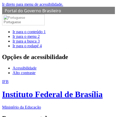
Ir direto para menu de acessibilidade.
Portal do Governo Brasileiro
Portuguese
Ir para o conteúdo
1
Ir para o menu
2
Ir para a busca
3
Ir para o rodapé
4
Opções de acessibilidade
Acessibilidade
Alto contraste
IFB
Instituto Federal de Brasília
Ministério da Educação