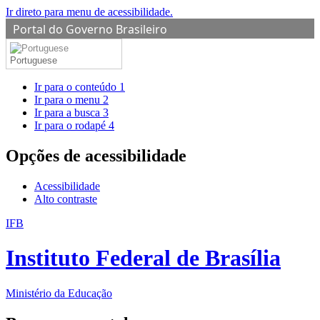
Ir direto para menu de acessibilidade.
Portal do Governo Brasileiro
Portuguese
Ir para o conteúdo
1
Ir para o menu
2
Ir para a busca
3
Ir para o rodapé
4
Opções de acessibilidade
Acessibilidade
Alto contraste
IFB
Instituto Federal de Brasília
Ministério da Educação