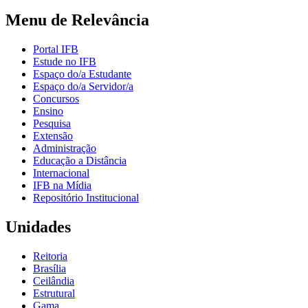
Menu de Relevância
Portal IFB
Estude no IFB
Espaço do/a Estudante
Espaço do/a Servidor/a
Concursos
Ensino
Pesquisa
Extensão
Administração
Educação a Distância
Internacional
IFB na Mídia
Repositório Institucional
Unidades
Reitoria
Brasília
Ceilândia
Estrutural
Gama