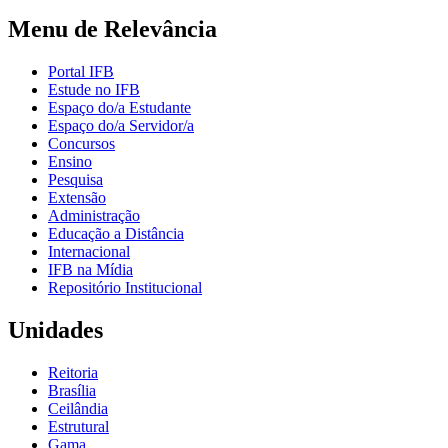
Menu de Relevância
Portal IFB
Estude no IFB
Espaço do/a Estudante
Espaço do/a Servidor/a
Concursos
Ensino
Pesquisa
Extensão
Administração
Educação a Distância
Internacional
IFB na Mídia
Repositório Institucional
Unidades
Reitoria
Brasília
Ceilândia
Estrutural
Gama