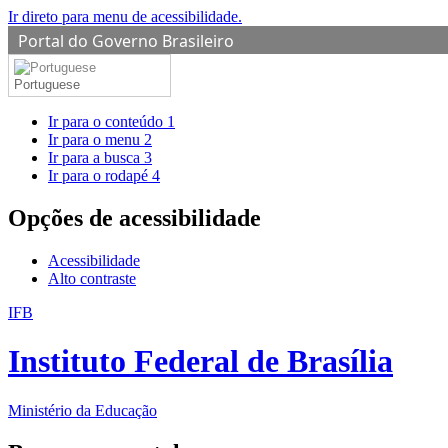
Ir direto para menu de acessibilidade.
Portal do Governo Brasileiro
Portuguese
Ir para o conteúdo
1
Ir para o menu
2
Ir para a busca
3
Ir para o rodapé
4
Opções de acessibilidade
Acessibilidade
Alto contraste
IFB
Instituto Federal de Brasília
Ministério da Educação