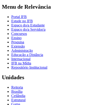
Menu de Relevância
Portal IFB
Estude no IFB
Espaço do/a Estudante
Espaço do/a Servidor/a
Concursos
Ensino
Pesquisa
Extensão
Administração
Educação a Distância
Internacional
IFB na Mídia
Repositório Institucional
Unidades
Reitoria
Brasília
Ceilândia
Estrutural
Gama