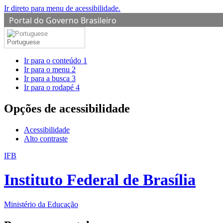
Ir direto para menu de acessibilidade.
Portal do Governo Brasileiro
Portuguese
Ir para o conteúdo
1
Ir para o menu
2
Ir para a busca
3
Ir para o rodapé
4
Opções de acessibilidade
Acessibilidade
Alto contraste
IFB
Instituto Federal de Brasília
Ministério da Educação