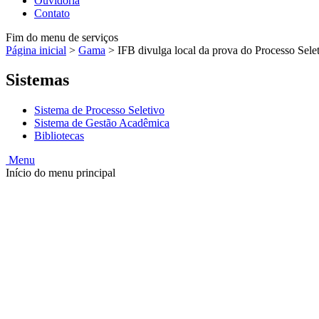
Ouvidoria
Contato
Fim do menu de serviços
Página inicial
>
Gama
>
IFB divulga local da prova do Processo Selet
Sistemas
Sistema de Processo Seletivo
Sistema de Gestão Acadêmica
Bibliotecas
Menu
Início do menu principal