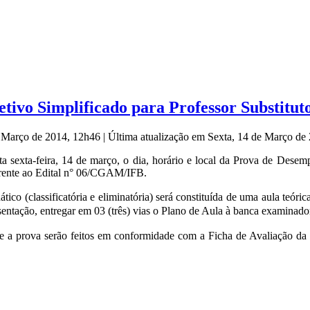
etivo Simplificado para Professor Substituto
e Março de 2014, 12h46
|
Última atualização em Sexta, 14 de Março d
a sexta-feira, 14 de março, o dia, horário e local da Prova de Desemp
eferente ao Edital n° 06/CGAM/IFB.
co (classificatória e eliminatória) será constituída de uma aula teóric
entação, entregar em 03 (três) vias o Plano de Aula à banca examinadora
nte a prova serão feitos em conformidade com a Ficha de Avaliação 