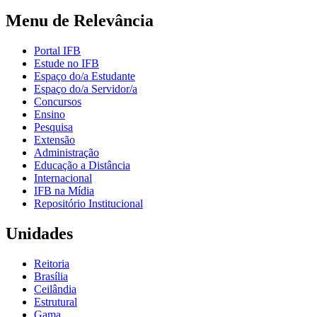
Menu de Relevância
Portal IFB
Estude no IFB
Espaço do/a Estudante
Espaço do/a Servidor/a
Concursos
Ensino
Pesquisa
Extensão
Administração
Educação a Distância
Internacional
IFB na Mídia
Repositório Institucional
Unidades
Reitoria
Brasília
Ceilândia
Estrutural
Gama