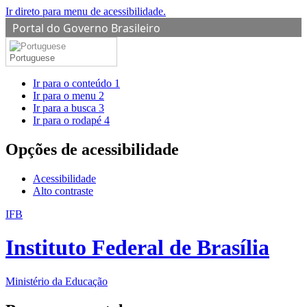
Ir direto para menu de acessibilidade.
Portal do Governo Brasileiro
Portuguese
Ir para o conteúdo
1
Ir para o menu
2
Ir para a busca
3
Ir para o rodapé
4
Opções de acessibilidade
Acessibilidade
Alto contraste
IFB
Instituto Federal de Brasília
Ministério da Educação