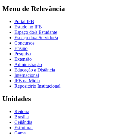
Menu de Relevância
Portal IFB
Estude no IFB
Espaço do/a Estudante
Espaço do/a Servidor/a
Concursos
Ensino
Pesquisa
Extensão
Administração
Educação a Distância
Internacional
IFB na Mídia
Repositório Institucional
Unidades
Reitoria
Brasília
Ceilândia
Estrutural
Gama