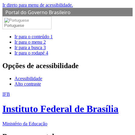
Ir direto para menu de acessibilidade.
Portal do Governo Brasileiro
Portuguese
Ir para o conteúdo
1
Ir para o menu
2
Ir para a busca
3
Ir para o rodapé
4
Opções de acessibilidade
Acessibilidade
Alto contraste
IFB
Instituto Federal de Brasília
Ministério da Educação