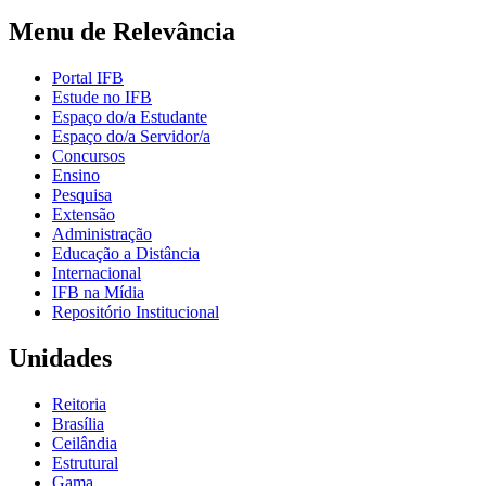
Menu de Relevância
Portal IFB
Estude no IFB
Espaço do/a Estudante
Espaço do/a Servidor/a
Concursos
Ensino
Pesquisa
Extensão
Administração
Educação a Distância
Internacional
IFB na Mídia
Repositório Institucional
Unidades
Reitoria
Brasília
Ceilândia
Estrutural
Gama