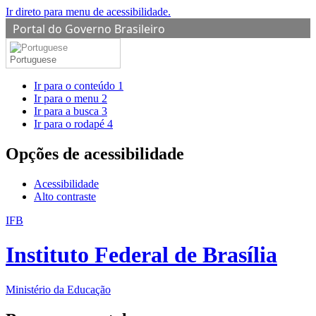
Ir direto para menu de acessibilidade.
Portal do Governo Brasileiro
Portuguese
Ir para o conteúdo
1
Ir para o menu
2
Ir para a busca
3
Ir para o rodapé
4
Opções de acessibilidade
Acessibilidade
Alto contraste
IFB
Instituto Federal de Brasília
Ministério da Educação