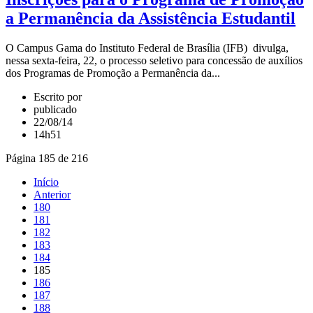
a Permanência da Assistência Estudantil
O Campus Gama do Instituto Federal de Brasília (IFB) divulga,
nessa sexta-feira, 22, o processo seletivo para concessão de auxílios
dos Programas de Promoção a Permanência da...
Escrito por
publicado
22/08/14
14h51
Página 185 de 216
Início
Anterior
180
181
182
183
184
185
186
187
188