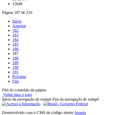
11h49
Página 187 de 216
Início
Anterior
182
183
184
185
186
187
188
189
190
191
Próximo
Fim
Fim do conteúdo da página
Voltar para o topo
Início da navegação de rodapé
Fim da navegação de rodapé
Desenvolvido com o CMS de código aberto
Joomla