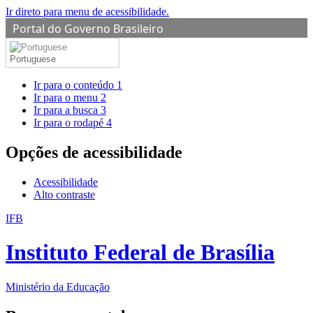
Ir direto para menu de acessibilidade.
Portal do Governo Brasileiro
Portuguese
Ir para o conteúdo
1
Ir para o menu
2
Ir para a busca
3
Ir para o rodapé
4
Opções de acessibilidade
Acessibilidade
Alto contraste
IFB
Instituto Federal de Brasília
Ministério da Educação