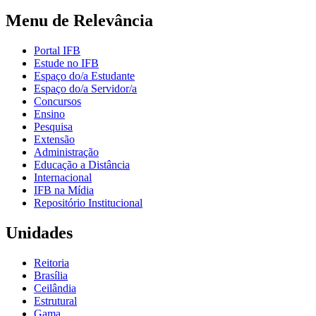
Menu de Relevância
Portal IFB
Estude no IFB
Espaço do/a Estudante
Espaço do/a Servidor/a
Concursos
Ensino
Pesquisa
Extensão
Administração
Educação a Distância
Internacional
IFB na Mídia
Repositório Institucional
Unidades
Reitoria
Brasília
Ceilândia
Estrutural
Gama