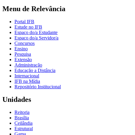
Menu de Relevância
Portal IFB
Estude no IFB
Espaço do/a Estudante
Espaço do/a Servidor/a
Concursos
Ensino
Pesquisa
Extensão
Administração
Educação a Distância
Internacional
IFB na Mídia
Repositório Institucional
Unidades
Reitoria
Brasília
Ceilândia
Estrutural
Gama