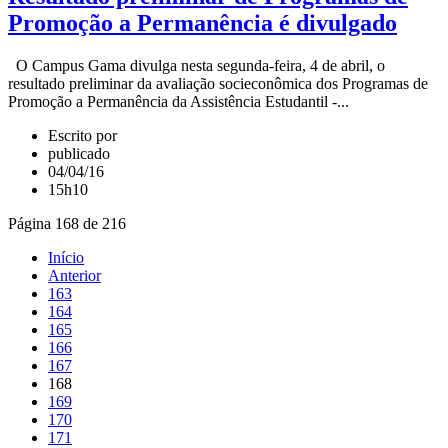
Promoção a Permanência é divulgado
O Campus Gama divulga nesta segunda-feira, 4 de abril, o
resultado preliminar da avaliação socieconômica dos Programas de
Promoção a Permanência da Assistência Estudantil -...
Escrito por
publicado
04/04/16
15h10
Página 168 de 216
Início
Anterior
163
164
165
166
167
168
169
170
171