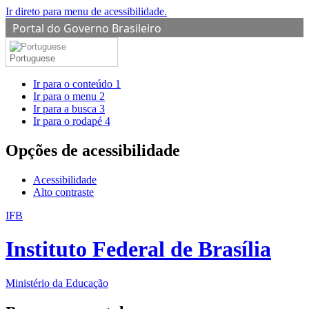
Ir direto para menu de acessibilidade.
Portal do Governo Brasileiro
Portuguese
Ir para o conteúdo
1
Ir para o menu
2
Ir para a busca
3
Ir para o rodapé
4
Opções de acessibilidade
Acessibilidade
Alto contraste
IFB
Instituto Federal de Brasília
Ministério da Educação