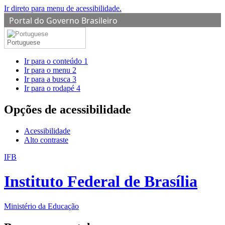
Ir direto para menu de acessibilidade.
Portal do Governo Brasileiro
Portuguese
Ir para o conteúdo
1
Ir para o menu
2
Ir para a busca
3
Ir para o rodapé
4
Opções de acessibilidade
Acessibilidade
Alto contraste
IFB
Instituto Federal de Brasília
Ministério da Educação