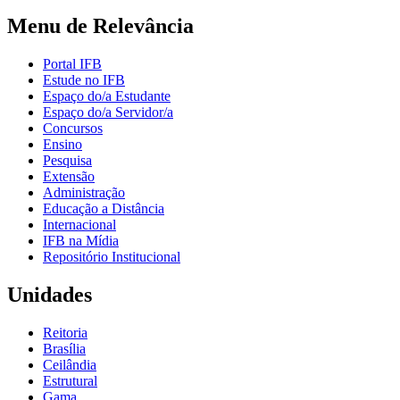
Menu de Relevância
Portal IFB
Estude no IFB
Espaço do/a Estudante
Espaço do/a Servidor/a
Concursos
Ensino
Pesquisa
Extensão
Administração
Educação a Distância
Internacional
IFB na Mídia
Repositório Institucional
Unidades
Reitoria
Brasília
Ceilândia
Estrutural
Gama