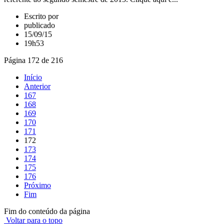
Escrito por
publicado
15/09/15
19h53
Página 172 de 216
Início
Anterior
167
168
169
170
171
172
173
174
175
176
Próximo
Fim
Fim do conteúdo da página
Voltar para o topo