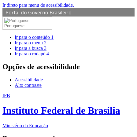
Ir direto para menu de acessibilidade.
Portal do Governo Brasileiro
Portuguese
Ir para o conteúdo
1
Ir para o menu
2
Ir para a busca
3
Ir para o rodapé
4
Opções de acessibilidade
Acessibilidade
Alto contraste
IFB
Instituto Federal de Brasília
Ministério da Educação