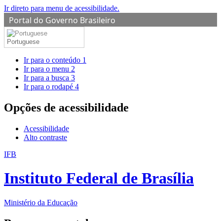
Ir direto para menu de acessibilidade.
Portal do Governo Brasileiro
Portuguese
Ir para o conteúdo
1
Ir para o menu
2
Ir para a busca
3
Ir para o rodapé
4
Opções de acessibilidade
Acessibilidade
Alto contraste
IFB
Instituto Federal de Brasília
Ministério da Educação