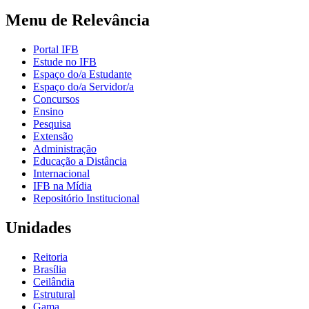
Menu de Relevância
Portal IFB
Estude no IFB
Espaço do/a Estudante
Espaço do/a Servidor/a
Concursos
Ensino
Pesquisa
Extensão
Administração
Educação a Distância
Internacional
IFB na Mídia
Repositório Institucional
Unidades
Reitoria
Brasília
Ceilândia
Estrutural
Gama