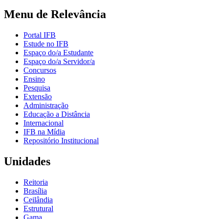
Menu de Relevância
Portal IFB
Estude no IFB
Espaço do/a Estudante
Espaço do/a Servidor/a
Concursos
Ensino
Pesquisa
Extensão
Administração
Educação a Distância
Internacional
IFB na Mídia
Repositório Institucional
Unidades
Reitoria
Brasília
Ceilândia
Estrutural
Gama