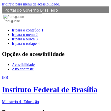
Ir direto para menu de acessibilidade.
Portal do Governo Brasileiro
Portuguese
Ir para o conteúdo
1
Ir para o menu
2
Ir para a busca
3
Ir para o rodapé
4
Opções de acessibilidade
Acessibilidade
Alto contraste
IFB
Instituto Federal de Brasília
Ministério da Educação