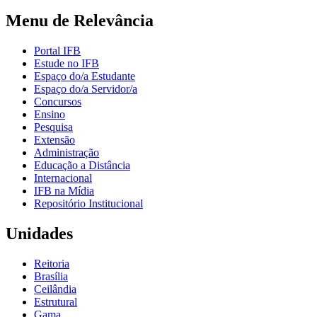
Menu de Relevância
Portal IFB
Estude no IFB
Espaço do/a Estudante
Espaço do/a Servidor/a
Concursos
Ensino
Pesquisa
Extensão
Administração
Educação a Distância
Internacional
IFB na Mídia
Repositório Institucional
Unidades
Reitoria
Brasília
Ceilândia
Estrutural
Gama