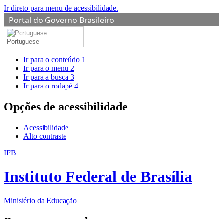
Ir direto para menu de acessibilidade.
Portal do Governo Brasileiro
Portuguese
Ir para o conteúdo
1
Ir para o menu
2
Ir para a busca
3
Ir para o rodapé
4
Opções de acessibilidade
Acessibilidade
Alto contraste
IFB
Instituto Federal de Brasília
Ministério da Educação