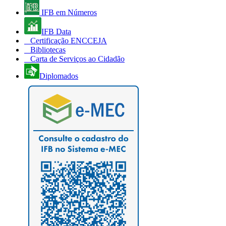
IFB em Números
IFB Data
Certificação ENCCEJA
Bibliotecas
Carta de Serviços ao Cidadão
Diplomados