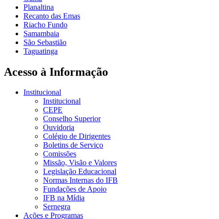
Planaltina
Recanto das Emas
Riacho Fundo
Samambaia
São Sebastião
Taguatinga
Acesso à Informação
Institucional
Institucional
CEPE
Conselho Superior
Ouvidoria
Colégio de Dirigentes
Boletins de Serviço
Comissões
Missão, Visão e Valores
Legislação Educacional
Normas Internas do IFB
Fundações de Apoio
IFB na Mídia
Sernegra
Ações e Programas