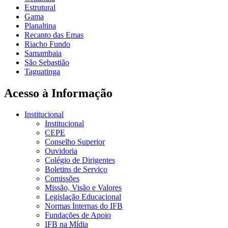
Estrutural
Gama
Planaltina
Recanto das Emas
Riacho Fundo
Samambaia
São Sebastião
Taguatinga
Acesso à Informação
Institucional
Institucional
CEPE
Conselho Superior
Ouvidoria
Colégio de Dirigentes
Boletins de Serviço
Comissões
Missão, Visão e Valores
Legislação Educacional
Normas Internas do IFB
Fundações de Apoio
IFB na Mídia