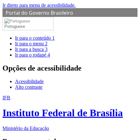
Ir direto para menu de acessibilidade.
Portal do Governo Brasileiro
Portuguese
Ir para o conteúdo
1
Ir para o menu
2
Ir para a busca
3
Ir para o rodapé
4
Opções de acessibilidade
Acessibilidade
Alto contraste
IFB
Instituto Federal de Brasília
Ministério da Educação