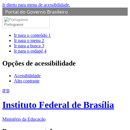
Ir direto para menu de acessibilidade.
Portal do Governo Brasileiro
Portuguese
Ir para o conteúdo
1
Ir para o menu
2
Ir para a busca
3
Ir para o rodapé
4
Opções de acessibilidade
Acessibilidade
Alto contraste
IFB
Instituto Federal de Brasília
Ministério da Educação