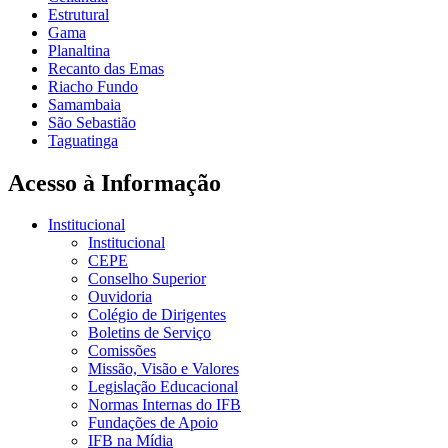
Estrutural
Gama
Planaltina
Recanto das Emas
Riacho Fundo
Samambaia
São Sebastião
Taguatinga
Acesso à Informação
Institucional
Institucional
CEPE
Conselho Superior
Ouvidoria
Colégio de Dirigentes
Boletins de Serviço
Comissões
Missão, Visão e Valores
Legislação Educacional
Normas Internas do IFB
Fundações de Apoio
IFB na Mídia