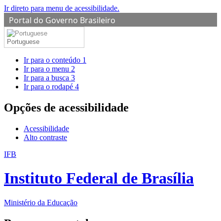
Ir direto para menu de acessibilidade.
Portal do Governo Brasileiro
Portuguese
Ir para o conteúdo
1
Ir para o menu
2
Ir para a busca
3
Ir para o rodapé
4
Opções de acessibilidade
Acessibilidade
Alto contraste
IFB
Instituto Federal de Brasília
Ministério da Educação