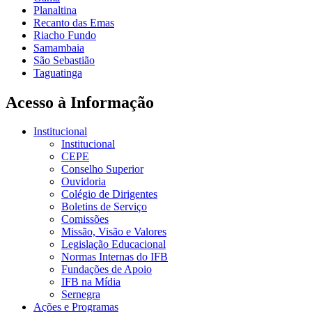
Planaltina
Recanto das Emas
Riacho Fundo
Samambaia
São Sebastião
Taguatinga
Acesso à Informação
Institucional
Institucional
CEPE
Conselho Superior
Ouvidoria
Colégio de Dirigentes
Boletins de Serviço
Comissões
Missão, Visão e Valores
Legislação Educacional
Normas Internas do IFB
Fundações de Apoio
IFB na Mídia
Sernegra
Ações e Programas