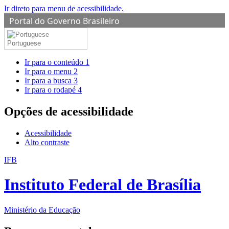
Ir direto para menu de acessibilidade.
Portal do Governo Brasileiro
Portuguese
Ir para o conteúdo
1
Ir para o menu
2
Ir para a busca
3
Ir para o rodapé
4
Opções de acessibilidade
Acessibilidade
Alto contraste
IFB
Instituto Federal de Brasília
Ministério da Educação