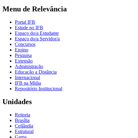
Menu de Relevância
Portal IFB
Estude no IFB
Espaço do/a Estudante
Espaço do/a Servidor/a
Concursos
Ensino
Pesquisa
Extensão
Administração
Educação a Distância
Internacional
IFB na Mídia
Repositório Institucional
Unidades
Reitoria
Brasília
Ceilândia
Estrutural
Gama