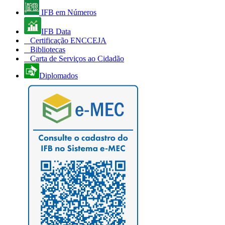
IFB em Números
IFB Data
Certificação ENCCEJA
Bibliotecas
Carta de Serviços ao Cidadão
Diplomados