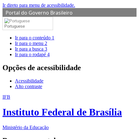
Ir direto para menu de acessibilidade.
Portal do Governo Brasileiro
Portuguese
Ir para o conteúdo
1
Ir para o menu
2
Ir para a busca
3
Ir para o rodapé
4
Opções de acessibilidade
Acessibilidade
Alto contraste
IFB
Instituto Federal de Brasília
Ministério da Educação