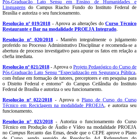
Pós-Graduação Lato Sensu em Ensino de Humanidades e
Linguagens
do Campus Riacho Fundo do Instituto Federal de
Brasília e autoriza o seu funcionamento.
Resolução nº 019/2018
- Aprova as alterações do
Curso Técnico
Restaurante e Bar na modalidade PROEJA Integrado
.
Resolução nº 020/2018
- Mantém integralmente o julgamento
proferido no Processo Administrativo Disciplinar e recomenda-se a
abertura de processo investigativo para apurar os fatos em relação a
chefia imediata.
Resolução nº 021/2018
- Aprova o
Projeto Pedagógico do Curso de
Pós-Graduação Lato Sensu “Especialização em Segurança Pública
,
com ênfase em formação de tutores, preceptores e em pesquisa para
o Distrito Federal e entorno” do Campus Ceilândia do Instituto
Federal de Brasília e autoriza o seu funcionamento.
Resolução nº 022/2018
- Aprova o
Plano de Curso do Curso
Técnico em Reciclagem na modalidade PROEJA
, e autoriza seu
funcionamento.
Resolução n° 023/2018
- Autoriza o funcionamento do Curso
Técnico em Produção de Áudio e Vídeo na modalidade PROEJA
no
Campus
Recanto das Emas, desde que o CEPE aprove o Plano
de Curso, sendo seguido de Resolução Ad Referendum do