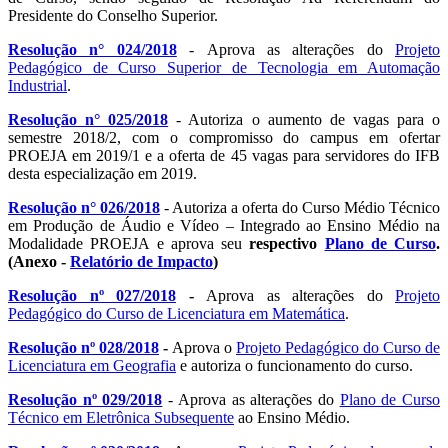
Presidente do Conselho Superior.
Resolução n° 024/2018
- Aprova as alterações do
Projeto
Pedagógico de Curso Superior de Tecnologia em Automação
Industrial
.
Resolução n° 025/2018
- Autoriza o aumento de vagas para o
semestre 2018/2, com o compromisso do campus em ofertar
PROEJA em 2019/1 e a oferta de 45 vagas para servidores do IFB
desta especialização em 2019.
Resolução n° 026/2018
- Autoriza a oferta do Curso Médio Técnico
em Produção de Áudio e Vídeo – Integrado ao Ensino Médio na
Modalidade PROEJA e aprova seu
respectivo
Plano de Curso
.
(Anexo -
Relatório de Impacto
)
Resolução nº 027/2018
-
Aprova as alterações do
Projeto
Pedagógico do Curso de Licenciatura em Matemática
.
Resolução nº 028/2018
-
Aprova o
Projeto Pedagógico do Curso de
Licenciatura em Geografia
e autoriza o funcionamento do curso.
Resolução nº 029/2018
- Aprova as alterações do
Plano de Curso
Técnico em Eletrônica Subsequente
ao Ensino Médio.