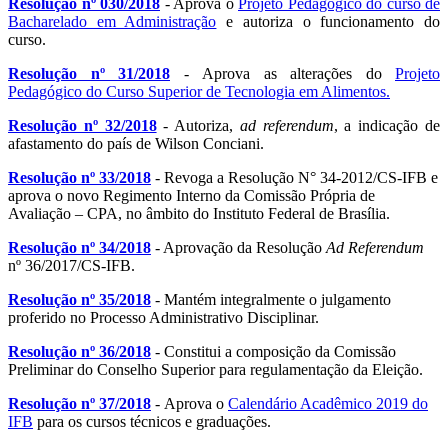
Resolução nº 030/2018
- Aprova o
Projeto Pedagógico do curso de
Bacharelado em Administração
e autoriza o funcionamento do
curso.
Resolução nº 31/2018
- Aprova as alterações do
Projeto
Pedagógico do Curso Superior de Tecnologia em Alimentos.
Resolução nº 32/2018
- Autoriza,
ad referendum
, a indicação de
afastamento do país de Wilson Conciani.
Resolução nº 33/2018
- Revoga a Resolução N° 34-2012/CS-IFB e
aprova o novo Regimento Interno da Comissão Própria de
Avaliação – CPA, no âmbito do Instituto Federal de Brasília.
Resolução nº 34/2018
- Aprovação da Resolução
Ad Referendum
nº 36/2017/CS-IFB.
Resolução nº 35/2018
- Mantém integralmente o julgamento
proferido no Processo Administrativo Disciplinar.
Resolução nº 36/2018
- Constitui a composição da Comissão
Preliminar do Conselho Superior para regulamentação da Eleição.
Resolução nº 37/2018
- Aprova o
Calendário Acadêmico 2019 do
IFB
para os cursos técnicos e graduações.