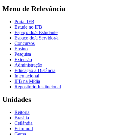
Menu de Relevância
Portal IFB
Estude no IFB
Espaço do/a Estudante
Espaço do/a Servidor/a
Concursos
Ensino
Pesquisa
Extensão
Administração
Educação a Distância
Internacional
IFB na Mídia
Repositório Institucional
Unidades
Reitoria
Brasília
Ceilândia
Estrutural
Gama