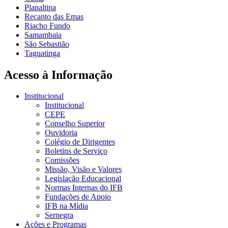
Planaltina
Recanto das Emas
Riacho Fundo
Samambaia
São Sebastião
Taguatinga
Acesso à Informação
Institucional
Institucional
CEPE
Conselho Superior
Ouvidoria
Colégio de Dirigentes
Boletins de Serviço
Comissões
Missão, Visão e Valores
Legislação Educacional
Normas Internas do IFB
Fundações de Apoio
IFB na Mídia
Sernegra
Ações e Programas