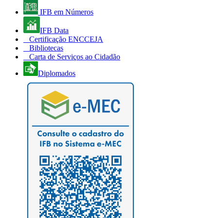
IFB em Números
IFB Data
Certificação ENCCEJA
Bibliotecas
Carta de Serviços ao Cidadão
Diplomados