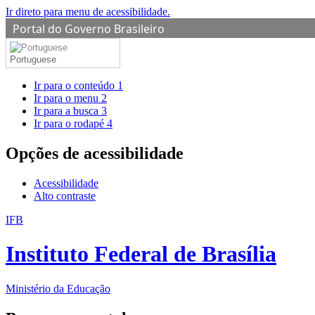
Ir direto para menu de acessibilidade.
Portal do Governo Brasileiro
Portuguese
Ir para o conteúdo
1
Ir para o menu
2
Ir para a busca
3
Ir para o rodapé
4
Opções de acessibilidade
Acessibilidade
Alto contraste
IFB
Instituto Federal de Brasília
Ministério da Educação