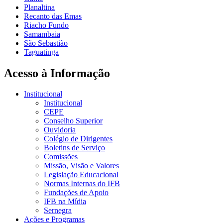
Planaltina
Recanto das Emas
Riacho Fundo
Samambaia
São Sebastião
Taguatinga
Acesso à Informação
Institucional
Institucional
CEPE
Conselho Superior
Ouvidoria
Colégio de Dirigentes
Boletins de Serviço
Comissões
Missão, Visão e Valores
Legislação Educacional
Normas Internas do IFB
Fundações de Apoio
IFB na Mídia
Sernegra
Ações e Programas