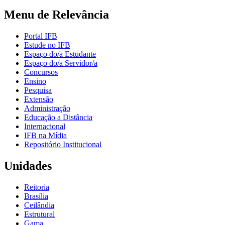
Menu de Relevância
Portal IFB
Estude no IFB
Espaço do/a Estudante
Espaço do/a Servidor/a
Concursos
Ensino
Pesquisa
Extensão
Administração
Educação a Distância
Internacional
IFB na Mídia
Repositório Institucional
Unidades
Reitoria
Brasília
Ceilândia
Estrutural
Gama