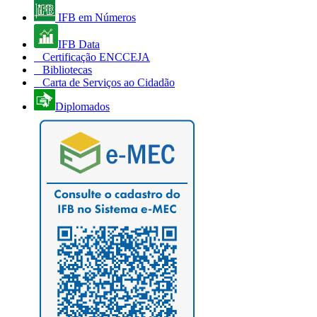
IFB em Números
IFB Data
Certificação ENCCEJA
Bibliotecas
Carta de Serviços ao Cidadão
Diplomados