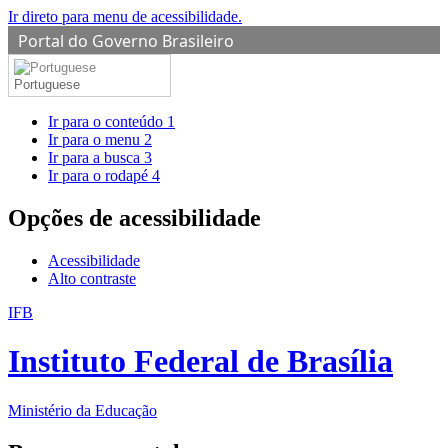
Ir direto para menu de acessibilidade.
Portal do Governo Brasileiro
Portuguese
Ir para o conteúdo
1
Ir para o menu
2
Ir para a busca
3
Ir para o rodapé
4
Opções de acessibilidade
Acessibilidade
Alto contraste
IFB
Instituto Federal de Brasília
Ministério da Educação