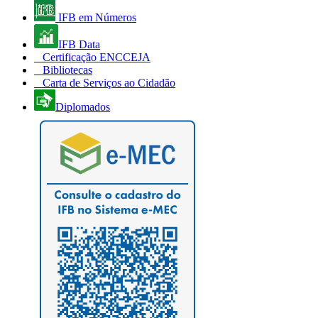
IFB em Números
IFB Data
Certificação ENCCEJA
Bibliotecas
Carta de Serviços ao Cidadão
Diplomados