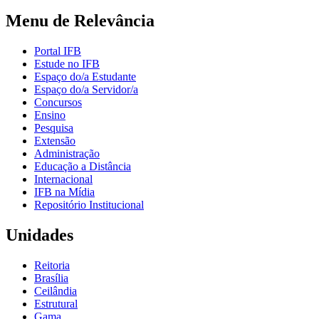
Menu de Relevância
Portal IFB
Estude no IFB
Espaço do/a Estudante
Espaço do/a Servidor/a
Concursos
Ensino
Pesquisa
Extensão
Administração
Educação a Distância
Internacional
IFB na Mídia
Repositório Institucional
Unidades
Reitoria
Brasília
Ceilândia
Estrutural
Gama