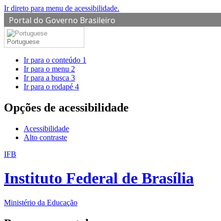
Ir direto para menu de acessibilidade.
Portal do Governo Brasileiro
Portuguese
Ir para o conteúdo
1
Ir para o menu
2
Ir para a busca
3
Ir para o rodapé
4
Opções de acessibilidade
Acessibilidade
Alto contraste
IFB
Instituto Federal de Brasília
Ministério da Educação