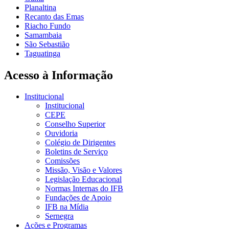
Planaltina
Recanto das Emas
Riacho Fundo
Samambaia
São Sebastião
Taguatinga
Acesso à Informação
Institucional
Institucional
CEPE
Conselho Superior
Ouvidoria
Colégio de Dirigentes
Boletins de Serviço
Comissões
Missão, Visão e Valores
Legislação Educacional
Normas Internas do IFB
Fundações de Apoio
IFB na Mídia
Sernegra
Ações e Programas