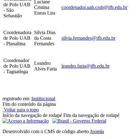
Luciane
de Polo UAB
Cristina
coordenador.uab.cssb@ifb.edu.br
- São
Eneas Lira
Sebastião
Coordenadora
Silvia Dias
de Polo UAB
da Costa
silvia.fernandes@ifb.edu.br
- Planaltina
Fernandes
Coordenador
Leandro
de Polo UAB
leandro.faria@ifb.edu.br
Alves Faria
- Taguatinga
registrado em:
Institucional
Fim do conteúdo da página
Voltar para o topo
Início da navegação de rodapé
Fim da navegação de rodapé
Desenvolvido com o CMS de código aberto
Joomla