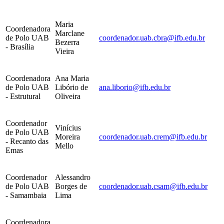
Maria
Coordenadora
Marclane
de Polo UAB
coordenador.uab.cbra@ifb.edu.br
Bezerra
- Brasília
Vieira
Coordenadora
Ana Maria
de Polo UAB
Libório de
ana.liborio@ifb.edu.br
- Estrutural
Oliveira
Coordenador
Vinícius
de Polo UAB
Moreira
coordenador.uab.crem@ifb.edu.br
- Recanto das
Mello
Emas
Coordenador
Alessandro
de Polo UAB
Borges de
coordenador.uab.csam@ifb.edu.br
- Samambaia
Lima
Coordenadora