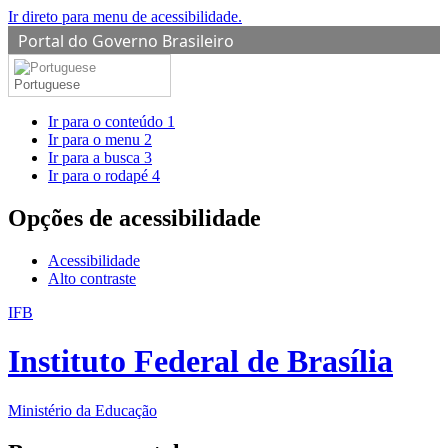
Ir direto para menu de acessibilidade.
Portal do Governo Brasileiro
Portuguese
Ir para o conteúdo
1
Ir para o menu
2
Ir para a busca
3
Ir para o rodapé
4
Opções de acessibilidade
Acessibilidade
Alto contraste
IFB
Instituto Federal de Brasília
Ministério da Educação