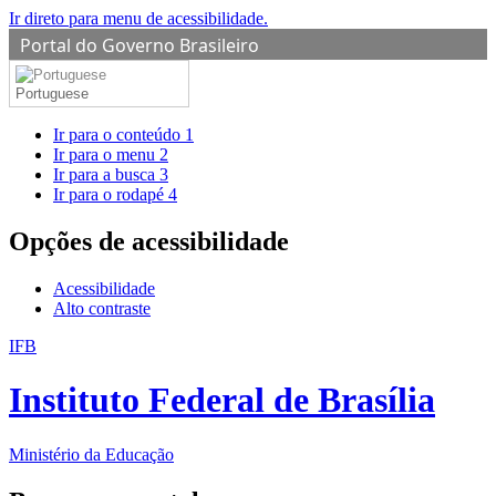
Ir direto para menu de acessibilidade.
Portal do Governo Brasileiro
Portuguese
Ir para o conteúdo
1
Ir para o menu
2
Ir para a busca
3
Ir para o rodapé
4
Opções de acessibilidade
Acessibilidade
Alto contraste
IFB
Instituto Federal de Brasília
Ministério da Educação