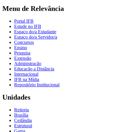
Menu de Relevância
Portal IFB
Estude no IFB
Espaço do/a Estudante
Espaço do/a Servidor/a
Concursos
Ensino
Pesquisa
Extensão
Administração
Educação a Distância
Internacional
IFB na Mídia
Repositório Institucional
Unidades
Reitoria
Brasília
Ceilândia
Estrutural
Gama