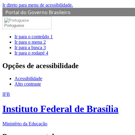
Ir direto para menu de acessibilidade.
Portal do Governo Brasileiro
Portuguese
Ir para o conteúdo
1
Ir para o menu
2
Ir para a busca
3
Ir para o rodapé
4
Opções de acessibilidade
Acessibilidade
Alto contraste
IFB
Instituto Federal de Brasília
Ministério da Educação