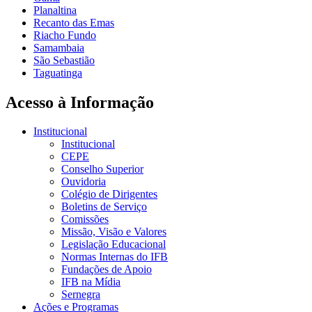
Planaltina
Recanto das Emas
Riacho Fundo
Samambaia
São Sebastião
Taguatinga
Acesso à Informação
Institucional
Institucional
CEPE
Conselho Superior
Ouvidoria
Colégio de Dirigentes
Boletins de Serviço
Comissões
Missão, Visão e Valores
Legislação Educacional
Normas Internas do IFB
Fundações de Apoio
IFB na Mídia
Sernegra
Ações e Programas