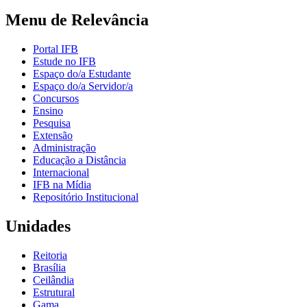
Menu de Relevância
Portal IFB
Estude no IFB
Espaço do/a Estudante
Espaço do/a Servidor/a
Concursos
Ensino
Pesquisa
Extensão
Administração
Educação a Distância
Internacional
IFB na Mídia
Repositório Institucional
Unidades
Reitoria
Brasília
Ceilândia
Estrutural
Gama