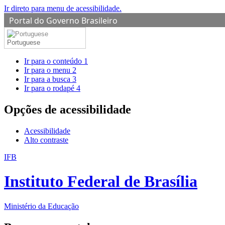
Ir direto para menu de acessibilidade.
Portal do Governo Brasileiro
Portuguese
Ir para o conteúdo
1
Ir para o menu
2
Ir para a busca
3
Ir para o rodapé
4
Opções de acessibilidade
Acessibilidade
Alto contraste
IFB
Instituto Federal de Brasília
Ministério da Educação