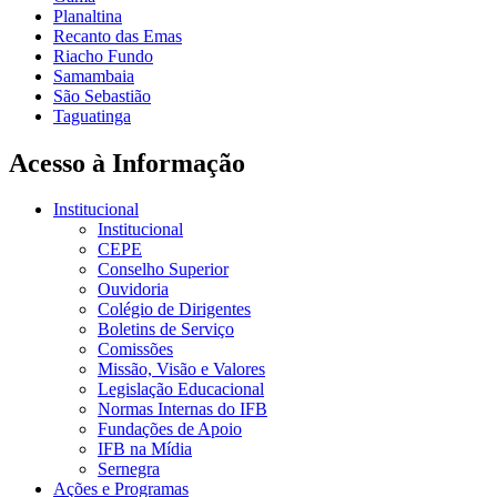
Planaltina
Recanto das Emas
Riacho Fundo
Samambaia
São Sebastião
Taguatinga
Acesso à Informação
Institucional
Institucional
CEPE
Conselho Superior
Ouvidoria
Colégio de Dirigentes
Boletins de Serviço
Comissões
Missão, Visão e Valores
Legislação Educacional
Normas Internas do IFB
Fundações de Apoio
IFB na Mídia
Sernegra
Ações e Programas