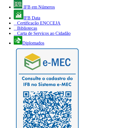
IFB em Números
IFB Data
Certificação ENCCEJA
Bibliotecas
Carta de Serviços ao Cidadão
Diplomados