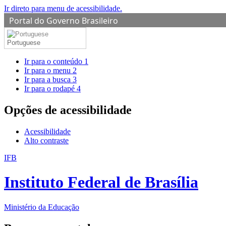
Ir direto para menu de acessibilidade.
Portal do Governo Brasileiro
Portuguese
Ir para o conteúdo
1
Ir para o menu
2
Ir para a busca
3
Ir para o rodapé
4
Opções de acessibilidade
Acessibilidade
Alto contraste
IFB
Instituto Federal de Brasília
Ministério da Educação