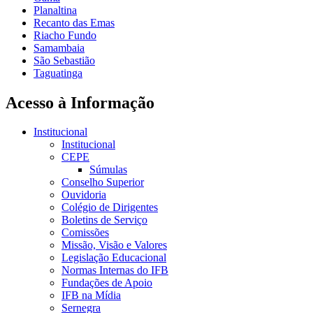
Planaltina
Recanto das Emas
Riacho Fundo
Samambaia
São Sebastião
Taguatinga
Acesso à Informação
Institucional
Institucional
CEPE
Súmulas
Conselho Superior
Ouvidoria
Colégio de Dirigentes
Boletins de Serviço
Comissões
Missão, Visão e Valores
Legislação Educacional
Normas Internas do IFB
Fundações de Apoio
IFB na Mídia
Sernegra