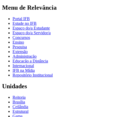
Menu de Relevância
Portal IFB
Estude no IFB
Espaço do/a Estudante
Espaço do/a Servidor/a
Concursos
Ensino
Pesquisa
Extensão
Administração
Educação a Distância
Internacional
IFB na Mídia
Repositório Institucional
Unidades
Reitoria
Brasília
Ceilândia
Estrutural
Gama