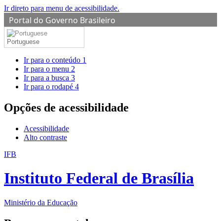
Ir direto para menu de acessibilidade.
Portal do Governo Brasileiro
Portuguese
Ir para o conteúdo
1
Ir para o menu
2
Ir para a busca
3
Ir para o rodapé
4
Opções de acessibilidade
Acessibilidade
Alto contraste
IFB
Instituto Federal de Brasília
Ministério da Educação