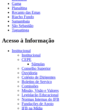
Gama
Planaltina
Recanto das Emas
Riacho Fundo
Samambaia
São Sebastião
Taguatinga
Acesso à Informação
Institucional
Institucional
CEPE
Súmulas
Conselho Superior
Ouvidoria
Colégio de Dirigentes
Boletins de Serviço
Comissões
Missão, Visão e Valores
Legislação Educacional
Normas Internas do IFB
Fundações de Apoio
IFB na Mídia