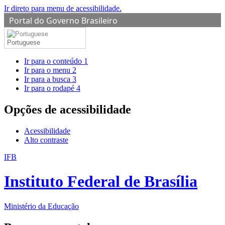
Ir direto para menu de acessibilidade.
Portal do Governo Brasileiro
Portuguese
Ir para o conteúdo
1
Ir para o menu
2
Ir para a busca
3
Ir para o rodapé
4
Opções de acessibilidade
Acessibilidade
Alto contraste
IFB
Instituto Federal de Brasília
Ministério da Educação