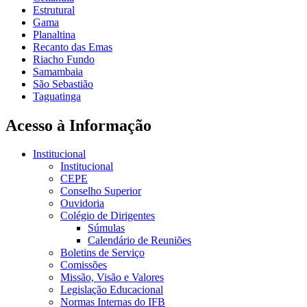
Estrutural
Gama
Planaltina
Recanto das Emas
Riacho Fundo
Samambaia
São Sebastião
Taguatinga
Acesso à Informação
Institucional
Institucional
CEPE
Conselho Superior
Ouvidoria
Colégio de Dirigentes
Súmulas
Calendário de Reuniões
Boletins de Serviço
Comissões
Missão, Visão e Valores
Legislação Educacional
Normas Internas do IFB