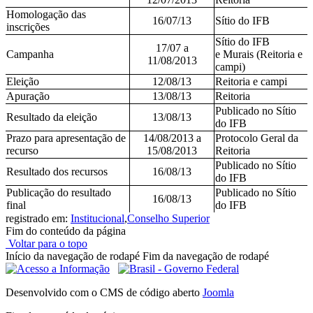
Homologação das
16/07/13
Sítio do IFB
inscrições
Sítio do IFB
17/07 a
Campanha
e Murais (Reitoria e
11/08/2013
campi)
Eleição
12/08/13
Reitoria e campi
Apuração
13/08/13
Reitoria
Publicado no Sítio
Resultado da eleição
13/08/13
do IFB
Prazo para apresentação de
14/08/2013 a
Protocolo Geral da
recurso
15/08/2013
Reitoria
Publicado no Sítio
Resultado dos recursos
16/08/13
do IFB
Publicação do resultado
Publicado no Sítio
16/08/13
final
do IFB
registrado em:
Institucional
,
Conselho Superior
Fim do conteúdo da página
Voltar para o topo
Início da navegação de rodapé
Fim da navegação de rodapé
Desenvolvido com o CMS de código aberto
Joomla