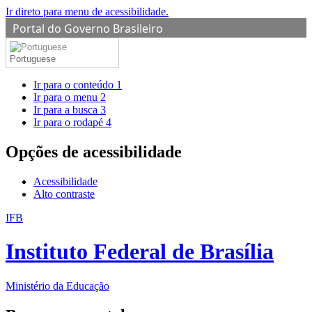
Ir direto para menu de acessibilidade.
Portal do Governo Brasileiro
Portuguese
Ir para o conteúdo
1
Ir para o menu
2
Ir para a busca
3
Ir para o rodapé
4
Opções de acessibilidade
Acessibilidade
Alto contraste
IFB
Instituto Federal de Brasília
Ministério da Educação