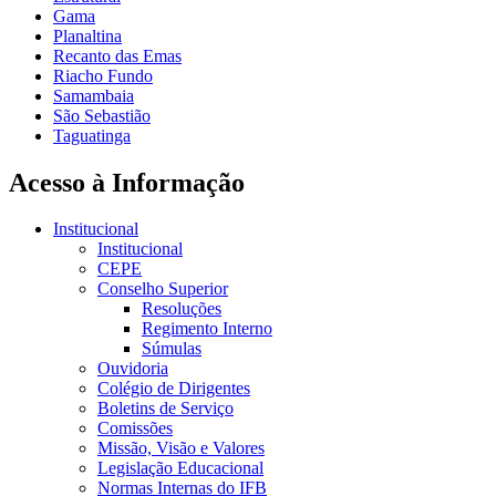
Gama
Planaltina
Recanto das Emas
Riacho Fundo
Samambaia
São Sebastião
Taguatinga
Acesso à Informação
Institucional
Institucional
CEPE
Conselho Superior
Resoluções
Regimento Interno
Súmulas
Ouvidoria
Colégio de Dirigentes
Boletins de Serviço
Comissões
Missão, Visão e Valores
Legislação Educacional
Normas Internas do IFB