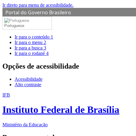
Ir direto para menu de acessibilidade.
Portal do Governo Brasileiro
Portuguese
Ir para o conteúdo
1
Ir para o menu
2
Ir para a busca
3
Ir para o rodapé
4
Opções de acessibilidade
Acessibilidade
Alto contraste
IFB
Instituto Federal de Brasília
Ministério da Educação