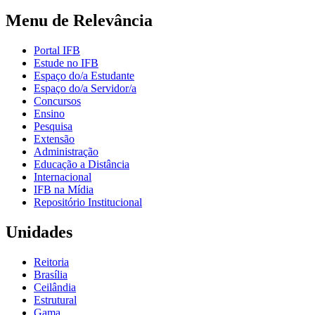
Menu de Relevância
Portal IFB
Estude no IFB
Espaço do/a Estudante
Espaço do/a Servidor/a
Concursos
Ensino
Pesquisa
Extensão
Administração
Educação a Distância
Internacional
IFB na Mídia
Repositório Institucional
Unidades
Reitoria
Brasília
Ceilândia
Estrutural
Gama