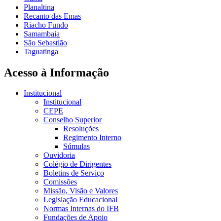
Planaltina
Recanto das Emas
Riacho Fundo
Samambaia
São Sebastião
Taguatinga
Acesso à Informação
Institucional
Institucional
CEPE
Conselho Superior
Resoluções
Regimento Interno
Súmulas
Ouvidoria
Colégio de Dirigentes
Boletins de Serviço
Comissões
Missão, Visão e Valores
Legislação Educacional
Normas Internas do IFB
Fundações de Apoio