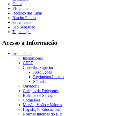
Gama
Planaltina
Recanto das Emas
Riacho Fundo
Samambaia
São Sebastião
Taguatinga
Acesso à Informação
Institucional
Institucional
CEPE
Conselho Superior
Resoluções
Regimento Interno
Súmulas
Ouvidoria
Colégio de Dirigentes
Boletins de Serviço
Comissões
Missão, Visão e Valores
Legislação Educacional
Normas Internas do IFB