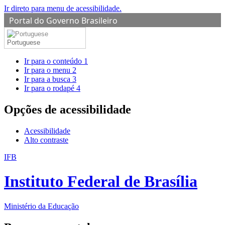
Ir direto para menu de acessibilidade.
Portal do Governo Brasileiro
Portuguese
Ir para o conteúdo
1
Ir para o menu
2
Ir para a busca
3
Ir para o rodapé
4
Opções de acessibilidade
Acessibilidade
Alto contraste
IFB
Instituto Federal de Brasília
Ministério da Educação