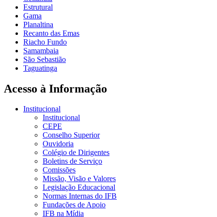
Estrutural
Gama
Planaltina
Recanto das Emas
Riacho Fundo
Samambaia
São Sebastião
Taguatinga
Acesso à Informação
Institucional
Institucional
CEPE
Conselho Superior
Ouvidoria
Colégio de Dirigentes
Boletins de Serviço
Comissões
Missão, Visão e Valores
Legislação Educacional
Normas Internas do IFB
Fundações de Apoio
IFB na Mídia