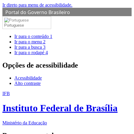
Ir direto para menu de acessibilidade.
Portal do Governo Brasileiro
Portuguese
Ir para o conteúdo
1
Ir para o menu
2
Ir para a busca
3
Ir para o rodapé
4
Opções de acessibilidade
Acessibilidade
Alto contraste
IFB
Instituto Federal de Brasília
Ministério da Educação