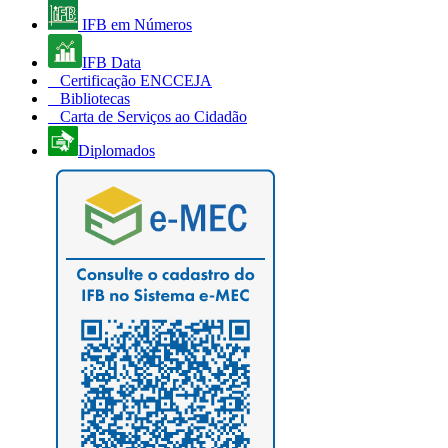
IFB em Números
IFB Data
Certificação ENCCEJA
Bibliotecas
Carta de Serviços ao Cidadão
Diplomados