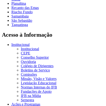
Planaltina
Recanto das Emas
Riacho Fundo
Samambaia
São Sebastião
Taguatinga
Acesso à Informação
Institucional
Institucional
CEPE
Conselho Superior
Ouvidoria
Colégio de Dirigentes
Boletins de Serviço
Comissões
Missão, Visão e Valores
Legislação Educacional
Normas Internas do IFB
Fundações de Apoio
IFB na Mídia
Sernegra
Ações e Programas