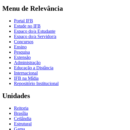
Menu de Relevância
Portal IFB
Estude no IFB
Espaço do/a Estudante
Espaço do/a Servidor/a
Concursos
Ensino
Pesquisa
Extensão
Administração
Educação a Distância
Internacional
IFB na Mídia
Repositório Institucional
Unidades
Reitoria
Brasília
Ceilândia
Estrutural
Gama