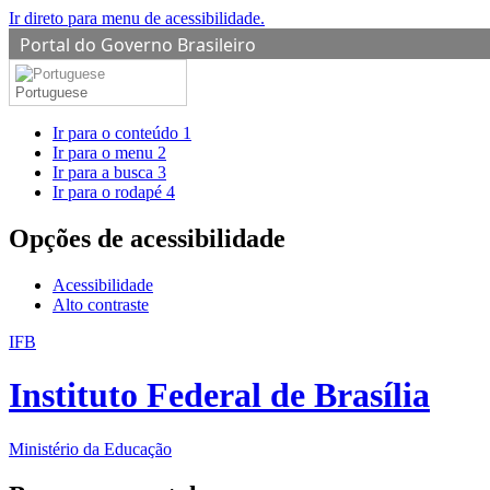
Ir direto para menu de acessibilidade.
Portal do Governo Brasileiro
Portuguese
Ir para o conteúdo
1
Ir para o menu
2
Ir para a busca
3
Ir para o rodapé
4
Opções de acessibilidade
Acessibilidade
Alto contraste
IFB
Instituto Federal de Brasília
Ministério da Educação