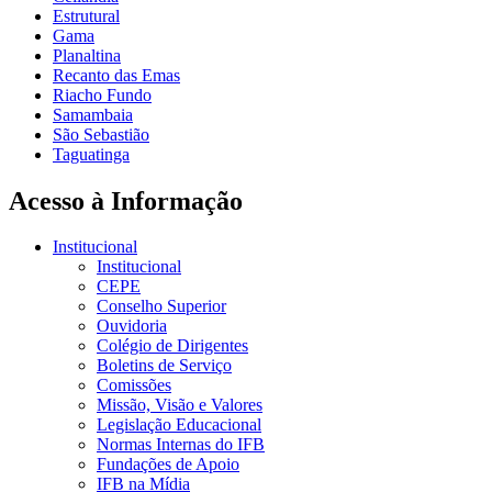
Estrutural
Gama
Planaltina
Recanto das Emas
Riacho Fundo
Samambaia
São Sebastião
Taguatinga
Acesso à Informação
Institucional
Institucional
CEPE
Conselho Superior
Ouvidoria
Colégio de Dirigentes
Boletins de Serviço
Comissões
Missão, Visão e Valores
Legislação Educacional
Normas Internas do IFB
Fundações de Apoio
IFB na Mídia