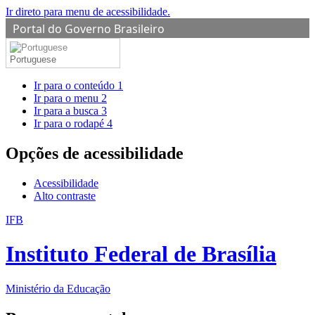
Ir direto para menu de acessibilidade.
Portal do Governo Brasileiro
Portuguese
Ir para o conteúdo
1
Ir para o menu
2
Ir para a busca
3
Ir para o rodapé
4
Opções de acessibilidade
Acessibilidade
Alto contraste
IFB
Instituto Federal de Brasília
Ministério da Educação