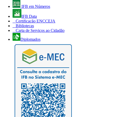
IFB em Números
IFB Data
Certificação ENCCEJA
Bibliotecas
Carta de Serviços ao Cidadão
Diplomados