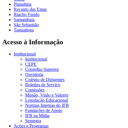
Planaltina
Recanto das Emas
Riacho Fundo
Samambaia
São Sebastião
Taguatinga
Acesso à Informação
Institucional
Institucional
CEPE
Conselho Superior
Ouvidoria
Colégio de Dirigentes
Boletins de Serviço
Comissões
Missão, Visão e Valores
Legislação Educacional
Normas Internas do IFB
Fundações de Apoio
IFB na Mídia
Sernegra
Ações e Programas