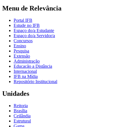
Menu de Relevância
Portal IFB
Estude no IFB
Espaço do/a Estudante
Espaço do/a Servidor/a
Concursos
Ensino
Pesquisa
Extensão
Administração
Educação a Distância
Internacional
IFB na Mídia
Repositório Institucional
Unidades
Reitoria
Brasília
Ceilândia
Estrutural
Gama